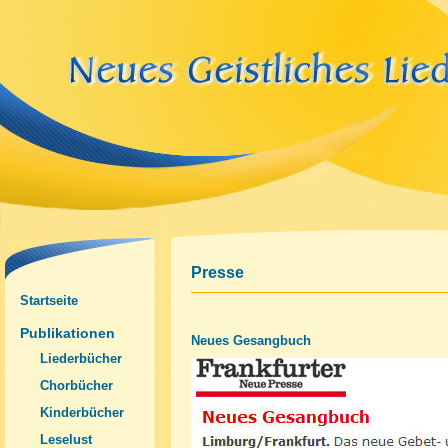
Presse
Startseite
Publikationen
Neues Gesangbuch
(Öffnet
Liederbücher
(Öffnet
in
in
(Öffnet
Chorbücher
einem
einem
in
neuen
neuen
(Öffnet
Kinderbücher
einem
Tab)
Tab)
in
neuen
(Öffnet
Leselust
einem
Tab)