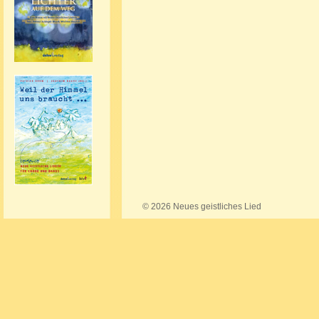
(Öffnet
in
einem
neuen
Tab)
© 2026 Neues geistliches Lied