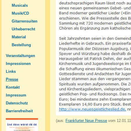
in
neuen
(Öffnet
Musicals
einem
Tab)
in
neuen
(Öffnet
Musik/CD
einem
Tab)
in
neuen
(Öffnet
Gitarrensuiten
einem
Tab)
in
neuen
(Öffnet
Urheberrecht
einem
Tab)
in
neuen
(Öffnet
Material
einem
Tab)
in
neuen
(Öffnet
Bestellung
einem
Tab)
in
neuen
einem
Tab)
Veranstaltungen
neuen
Tab)
Impressionen
Links
Presse
Kontakt
Impressum
Datenschutz
Barrierefreiheit
(Öffnet
(Öffnet in ei
(aus:
Frankfurter Neue Presse
vom 12.01.11
in
einem